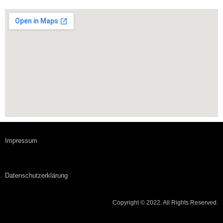
Kanzlei Ugur | Fachanwalt | Arbeitsrecht | Versicherungsrecht | Verkehrsrechtrecht | Verkehrsrecht
FACHANWALT FÜR VERKEHRSRECHT & VERSICHERUNGSRECHT
Impressum
Datenschutzerklärung
Copyright © 2022. All Rights Reserved.